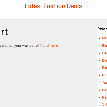
Latest Fashion Deals
rt
Rela
Min
to spice up your wardrobe?
Read more
Blu
Sil
Bla
Bla
Flo
Tar
Ple
Red
Vel