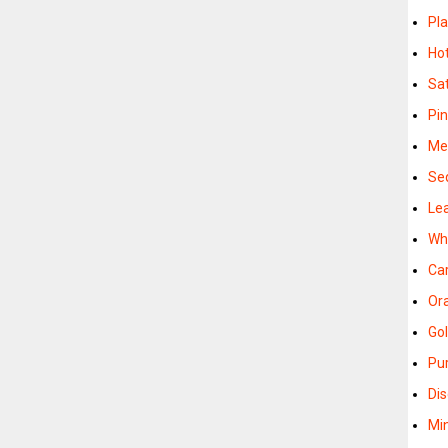
Pla
Hot
Sat
Pin
Met
Seq
Lea
Whi
Car
Ora
Gol
Pur
Dis
Mi